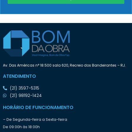
c
p
i
r
s
e
a
t
:
e
n
d
e
i
n
i
Av. Das Américas n° 18.500 sala 620, Recreio dos Bandeirantes – RJ.
c
i
ATENDIMENTO
a
r
(21) 3597-5315
o
t
(21) 98192-1424
r
a
HORÁRIO DE FUNCIONAMENTO
b
a
– De Segunda-feira a Sexta-feira
l
De 09:00h às 18:00h
h