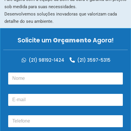
sob medida para suas necessidades.
Desenvolvemos soluções inovadoras que valorizam cada
detalhe do seu ambiente.
Solicite um
Orçamento
Agora!
(21) 98192-1424
(21) 3597-5315
N
o
m
e
E
*
-
m
a
T
i
e
l
l