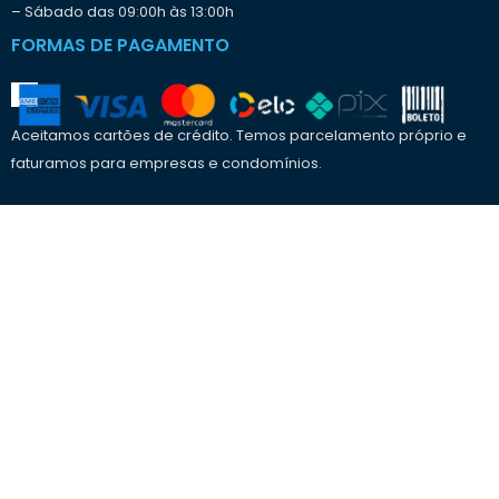
o
– Sábado das 09:00h às 13:00h
?
FORMAS DE PAGAMENTO
Aceitamos cartões de crédito. Temos parcelamento próprio e
faturamos para empresas e condomínios.