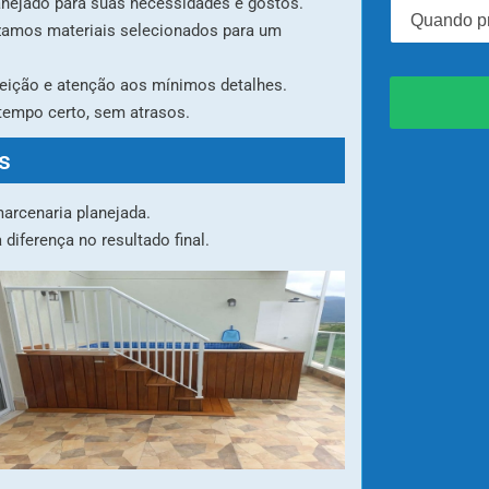
lanejado para suas necessidades e gostos.
o
Q
c
u
lizamos materiais selecionados para um
ê
a
p
n
eição e atenção aos mínimos detalhes.
r
d
e
o
 tempo certo, sem atrasos.
c
p
i
r
s
s
e
a
t
:
arcenaria planejada.
e
n
iferença no resultado final.
d
e
i
n
i
c
i
a
r
o
t
r