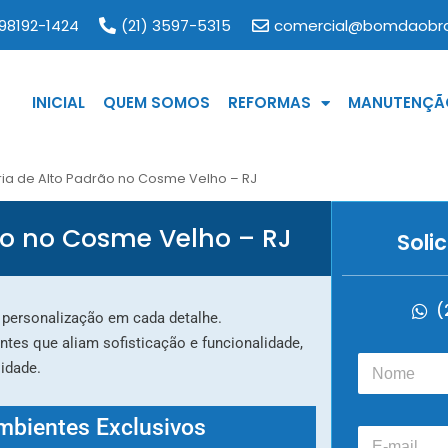
 98192-1424
(21) 3597-5315
comercial@bomdaobra
INICIAL
QUEM SOMOS
REFORMAS
MANUTENÇÃO
ia de Alto Padrão no Cosme Velho – RJ
ão no Cosme Velho – RJ
Soli
(
e personalização em cada detalhe.
es que aliam sofisticação e funcionalidade,
N
idade.
o
m
e
mbientes Exclusivos
E
*