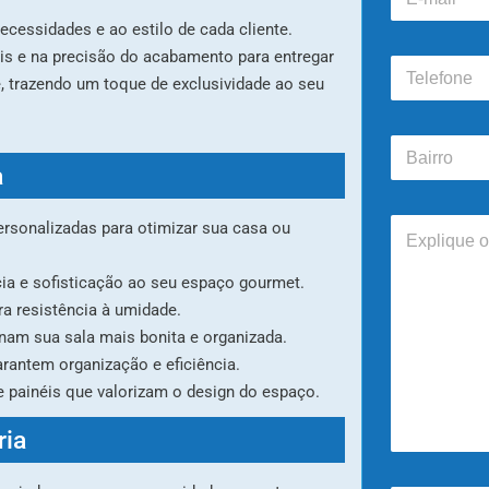
-
m
ecessidades e ao estilo de cada cliente.
a
ais e na precisão do acabamento para entregar
T
i
 trazendo um toque de exclusividade ao seu
e
l
l
e
B
f
a
o
a
i
n
r
e
E
r
rsonalizadas para otimizar sua casa ou
*
x
o
p
cia e sofisticação ao seu espaço gourmet.
l
i
a resistência à umidade.
q
rnam sua sala mais bonita e organizada.
u
rantem organização e eficiência.
e
o
e painéis que valorizam o design do espaço.
q
u
ria
e
v