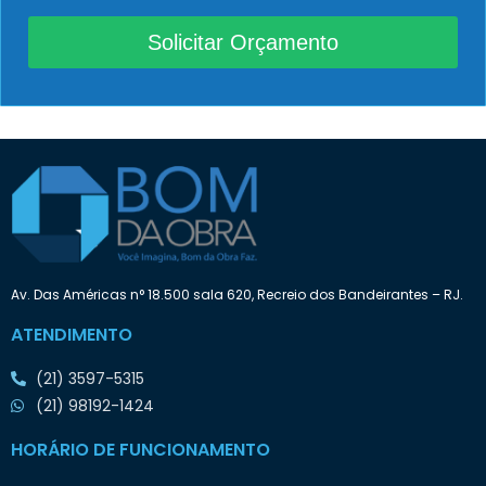
p
n
r
d
Solicitar Orçamento
e
o
c
p
i
r
s
e
a
t
:
e
n
d
e
i
n
i
Av. Das Américas n° 18.500 sala 620, Recreio dos Bandeirantes – RJ.
c
i
ATENDIMENTO
a
r
(21) 3597-5315
o
t
(21) 98192-1424
r
a
HORÁRIO DE FUNCIONAMENTO
b
a