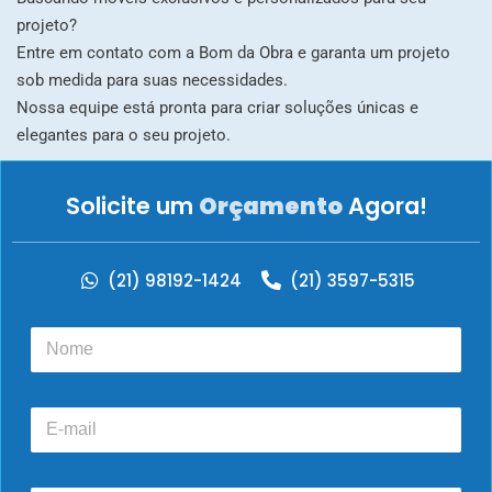
projeto?
Entre em contato com a Bom da Obra e garanta um projeto
sob medida para suas necessidades.
Nossa equipe está pronta para criar soluções únicas e
elegantes para o seu projeto.
Solicite um
Orçamento
Agora!
(21) 98192-1424
(21) 3597-5315
N
o
m
e
E
*
-
m
a