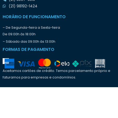
t
(21) 98192-1424
r
a
HORÁRIO DE FUNCIONAMENTO
b
a
– De Segunda-feira a Sexta-feira
l
De 09:00h às 18:00h
h
o
– Sábado das 09:00h às 13:00h
?
FORMAS DE PAGAMENTO
Aceitamos cartões de crédito. Temos parcelamento próprio e
faturamos para empresas e condomínios.