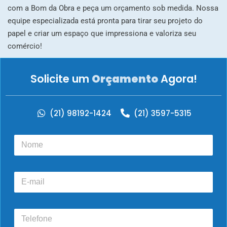
com a Bom da Obra e peça um orçamento sob medida. Nossa
equipe especializada está pronta para tirar seu projeto do
papel e criar um espaço que impressiona e valoriza seu
comércio!
Solicite um
Orçamento
Agora!
(21) 98192-1424
(21) 3597-5315
N
o
m
e
E
*
-
m
a
T
i
e
l