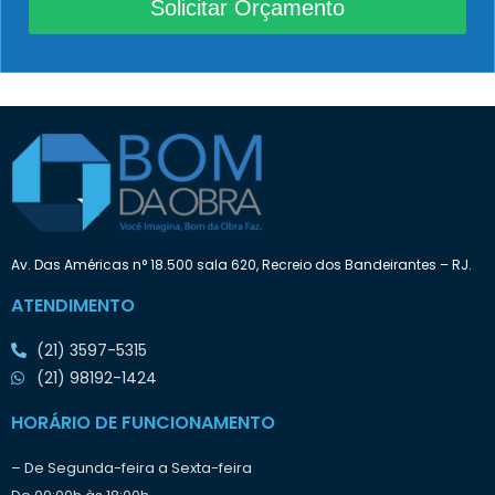
Solicitar Orçamento
e
o
c
p
i
r
s
e
a
t
:
e
n
d
e
i
n
i
Av. Das Américas n° 18.500 sala 620, Recreio dos Bandeirantes – RJ.
c
i
ATENDIMENTO
a
r
(21) 3597-5315
o
t
(21) 98192-1424
r
a
HORÁRIO DE FUNCIONAMENTO
b
a
– De Segunda-feira a Sexta-feira
l