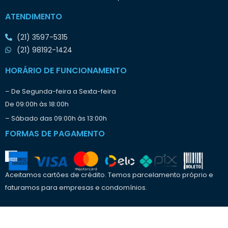
i
ATENDIMENTO
a
r
(21) 3597-5315
o
t
(21) 98192-1424
r
a
HORÁRIO DE FUNCIONAMENTO
b
a
– De Segunda-feira a Sexta-feira
l
De 09:00h às 18:00h
h
o
– Sábado das 09:00h às 13:00h
?
FORMAS DE PAGAMENTO
Aceitamos cartões de crédito. Temos parcelamento próprio e
faturamos para empresas e condomínios.