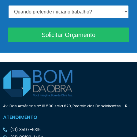
v
o
Q
c
u
ê
a
p
n
r
d
Solicitar Orçamento
e
o
c
p
i
r
s
e
a
t
:
e
n
d
e
i
n
i
Av. Das Américas n° 18.500 sala 620, Recreio dos Bandeirantes – RJ.
c
i
ATENDIMENTO
a
r
(21) 3597-5315
o
t