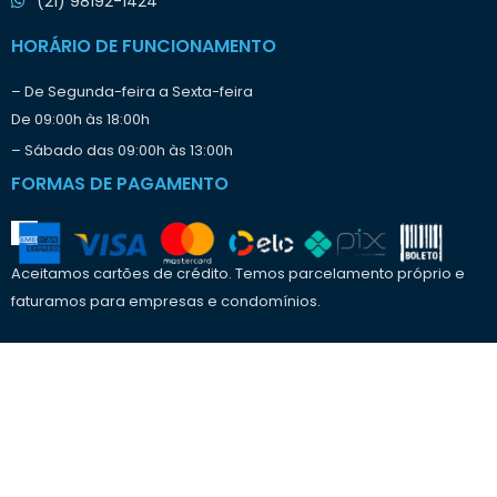
(21) 98192-1424
r
a
HORÁRIO DE FUNCIONAMENTO
b
a
– De Segunda-feira a Sexta-feira
l
De 09:00h às 18:00h
h
o
– Sábado das 09:00h às 13:00h
?
FORMAS DE PAGAMENTO
Aceitamos cartões de crédito. Temos parcelamento próprio e
faturamos para empresas e condomínios.