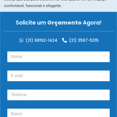
confortável, funcional e elegante.
Solicite um
Orçamento
Agora!
(21) 98192-1424
(21) 3597-5315
N
o
m
e
E
*
-
m
a
T
i
e
l
l
e
B
f
a
o