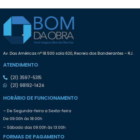
e
a
t
:
e
n
d
e
i
n
i
Av. Das Américas n° 18.500 sala 620, Recreio dos Bandeirantes – RJ.
c
i
ATENDIMENTO
a
r
(21) 3597-5315
o
t
(21) 98192-1424
r
a
HORÁRIO DE FUNCIONAMENTO
b
a
– De Segunda-feira a Sexta-feira
l
De 09:00h às 18:00h
h
o
– Sábado das 09:00h às 13:00h
?
FORMAS DE PAGAMENTO