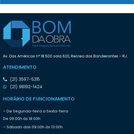
s
e
a
t
:
e
n
d
e
i
n
i
Av. Das Américas n° 18.500 sala 620, Recreio dos Bandeirantes – RJ.
c
i
ATENDIMENTO
a
r
(21) 3597-5315
o
t
(21) 98192-1424
r
a
HORÁRIO DE FUNCIONAMENTO
b
a
– De Segunda-feira a Sexta-feira
l
De 09:00h às 18:00h
h
o
– Sábado das 09:00h às 13:00h
?