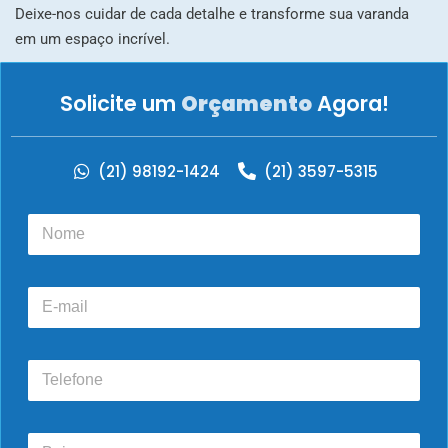
Deixe-nos cuidar de cada detalhe e transforme sua varanda
em um espaço incrível.
Solicite um
Orçamento
Agora!
(21) 98192-1424
(21) 3597-5315
N
o
m
e
E
*
-
m
a
T
i
e
l
l
e
B
f