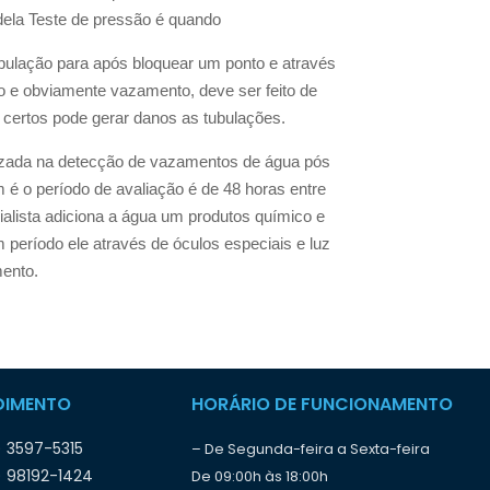
dela Teste de pressão é quando
ubulação para após bloquear um ponto e através
 e obviamente vazamento, deve ser feito de
s certos pode gerar danos as tubulações.
tilizada na detecção de vazamentos de água pós
é o período de avaliação é de 48 horas entre
ialista adiciona a água um produtos químico e
 período ele através de óculos especiais e luz
mento.
DIMENTO
HORÁRIO DE FUNCIONAMENTO
) 3597-5315
– De Segunda-feira a Sexta-feira
) 98192-1424
De 09:00h às 18:00h