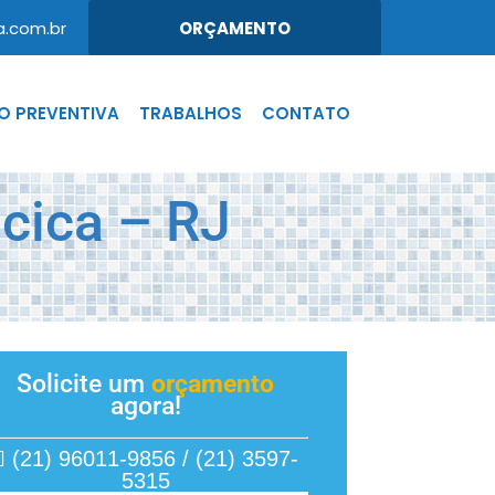
.com.br
ORÇAMENTO
 PREVENTIVA
TRABALHOS
CONTATO
cica – RJ
Solicite um
orçamento
agora!
(21) 96011-9856 / (21) 3597-
5315