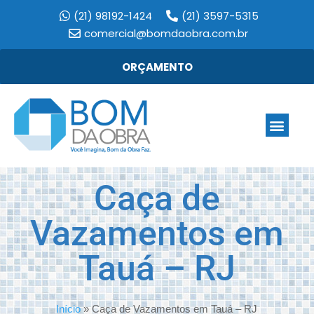
(21) 98192-1424
(21) 3597-5315
comercial@bomdaobra.com.br
ORÇAMENTO
Caça de
Vazamentos em
Tauá – RJ
Início
»
Caça de Vazamentos em Tauá – RJ