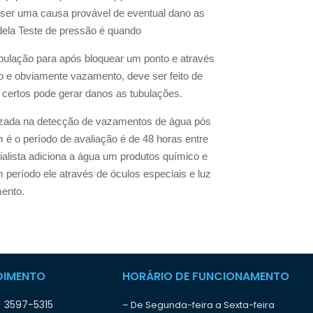
e ser uma causa provável de eventual dano as
dela Teste de pressão é quando
ubulação para após bloquear um ponto e através
 e obviamente vazamento, deve ser feito de
s certos pode gerar danos as tubulações.
tilizada na detecção de vazamentos de água pós
é o período de avaliação é de 48 horas entre
ialista adiciona a água um produtos químico e
 período ele através de óculos especiais e luz
mento.
DIMENTO
HORÁRIO DE FUNCIONAMENTO
) 3597-5315
– De Segunda-feira a Sexta-feira