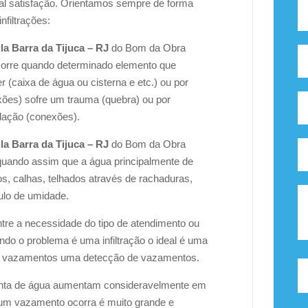
al satisfação. Orientamos sempre de forma
nfiltrações:
a Barra da Tijuca – RJ
do Bom da Obra
orre quando determinado elemento que
r (caixa de água ou cisterna e etc.) ou por
xões) sofre um trauma (quebra) ou por
ação (conexões).
a Barra da Tijuca – RJ
do Bom da Obra
uando assim que a água principalmente de
s, calhas, telhados através de rachaduras,
ulo de umidade.
entre a necessidade do tipo de atendimento ou
ando o problema é uma infiltração o ideal é uma
de vazamentos uma detecção de vazamentos.
nta de água aumentam consideravelmente em
 um vazamento ocorra é muito grande e