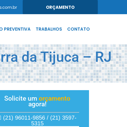
.com.br
ORÇAMENTO
 PREVENTIVA
TRABALHOS
CONTATO
ra da Tijuca – RJ
Solicite um
orçamento
agora!
(21) 96011-9856 / (21) 3597-
5315