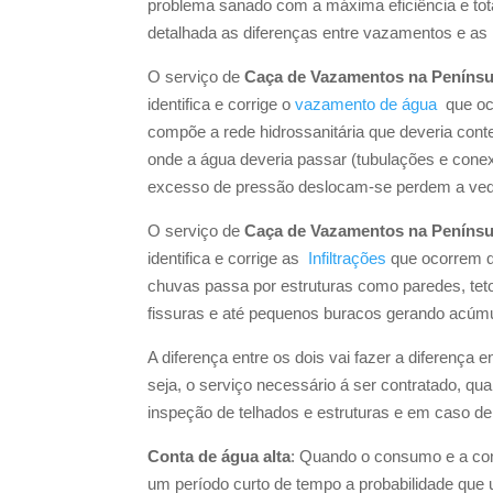
problema sanado com a máxima eficiência e tot
detalhada as diferenças entre vazamentos e as i
O serviço de
Caça de Vazamentos na Penínsul
identifica e corrige o
vazamento de água
que oc
compõe a rede hidrossanitária que deveria conte
onde a água deveria passar (tubulações e cone
excesso de pressão deslocam-se perdem a ved
O serviço de
Caça de Vazamentos na Penínsul
identifica e corrige as
Infiltrações
que ocorrem q
chuvas passa por estruturas como paredes, teto
fissuras e até pequenos buracos gerando acúm
A diferença entre os dois vai fazer a diferença 
seja, o serviço necessário á ser contratado, qu
inspeção de telhados e estruturas e em caso 
Conta de água alta
: Quando o consumo e a co
um período curto de tempo a probabilidade que