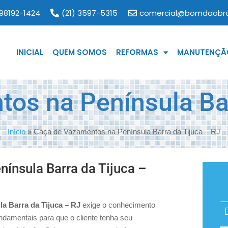
 98192-1424
(21) 3597-5315
comercial@bomdaobra
INICIAL
QUEM SOMOS
REFORMAS
MANUTENÇÃO
os na Península Bar
Início
»
Caça de Vazamentos na Península Barra da Tijuca – RJ
ínsula Barra da Tijuca –
a Barra da Tijuca – RJ
exige
o conhecimento
undamentais para que o cliente tenha seu