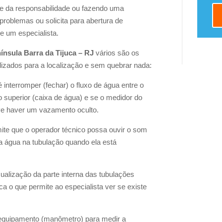
e da responsabilidade ou fazendo uma
problemas ou solicita para abertura de
e um especialista.
nsula Barra da Tijuca – RJ
vários são os
lizados para a localização e sem quebrar nada:
é interromper (fechar) o fluxo de água entre o
rio superior (caixa de água) e se o medidor do
ve haver um vazamento oculto.
ite que o operador técnico possa ouvir o som
a água na tubulação quando ela está
sualização da parte interna das tubulações
a o que permite ao especialista ver se existe
m equipamento (manômetro) para medir a