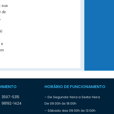
s sua
é de
,
a)
 e
gem
DIMENTO
HORÁRIO DE FUNCIONAMENTO
) 3597-5315
– De Segunda-feira a Sexta-feira
) 98192-1424
De 09:00h às 18:00h
– Sábado das 09:00h às 13:00h