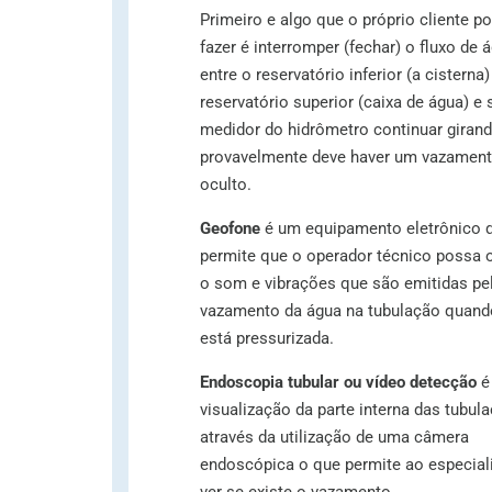
Primeiro e algo que o próprio cliente p
fazer é interromper (fechar) o fluxo de 
entre o reservatório inferior (a cisterna)
reservatório superior (caixa de água) e 
medidor do hidrômetro continuar giran
provavelmente deve haver um vazamen
oculto.
Geofone
é um equipamento eletrônico 
permite que o operador técnico possa o
o som e vibrações que são emitidas pe
vazamento da água na tubulação quand
está pressurizada.
Endoscopia tubular ou vídeo detecção
é
visualização da parte interna das tubul
através da utilização de uma câmera
endoscópica o que permite ao especial
ver se existe o vazamento.