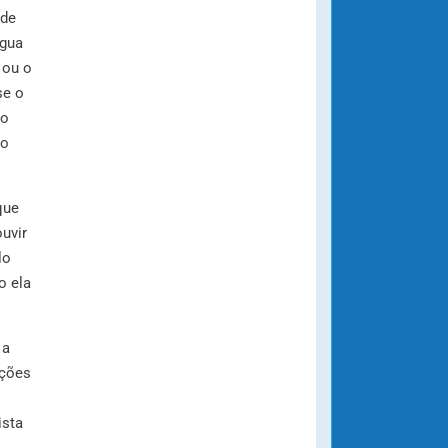
ode
água
 ou o
se o
do
to
que
uvir
lo
o ela
 a
ações
ista