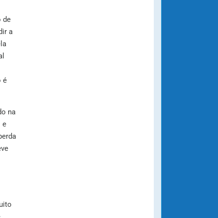
o de
ir a
la
al
 é
do na
 e
perda
eve
uito
e