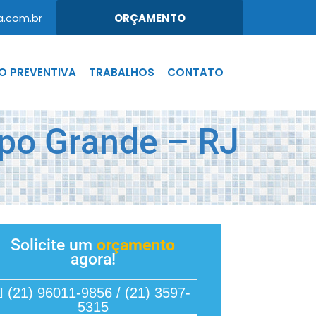
.com.br
ORÇAMENTO
 PREVENTIVA
TRABALHOS
CONTATO
po Grande – RJ
Solicite um
orçamento
agora!
(21) 96011-9856 / (21) 3597-
5315