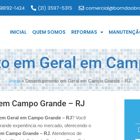
 98192-1424
(21) 3597-5315
comercial@bomdaobra
INICIAL
QUEM SOMOS
REFORMAS
MANUTENÇÃO
o em Geral em Cam
Início
»
Desentupimento em Geral em Campo Grande – RJ
 em Campo Grande – RJ
em Geral em Campo Grande – RJ
? Você
rande experiência no mercado, oferecendo o
em Campo Grande – RJ
. Atendemos de