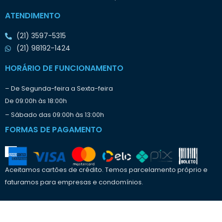
i
ATENDIMENTO
a
r
(21) 3597-5315
o
t
(21) 98192-1424
r
a
HORÁRIO DE FUNCIONAMENTO
b
a
– De Segunda-feira a Sexta-feira
l
De 09:00h às 18:00h
h
o
– Sábado das 09:00h às 13:00h
?
FORMAS DE PAGAMENTO
Aceitamos cartões de crédito. Temos parcelamento próprio e
faturamos para empresas e condomínios.