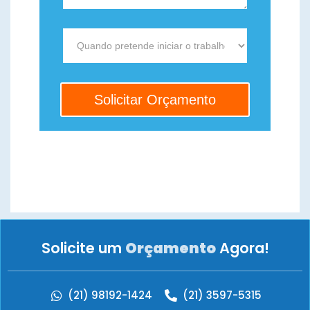
Solicite um
Orçamento
Agora!
(21) 98192-1424
(21) 3597-5315