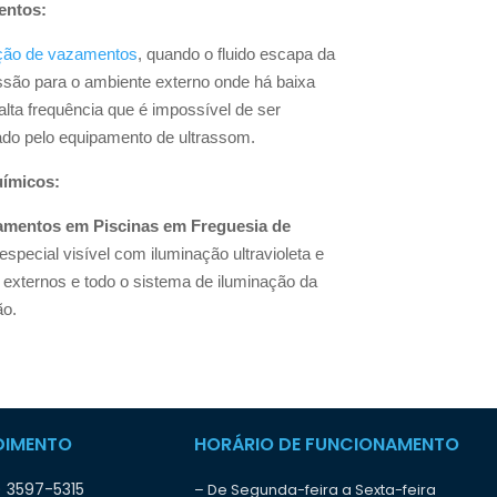
entos:
ção de vazamentos
, quando o fluido escapa da
essão para o ambiente externo onde há baixa
alta frequência que é impossível de ser
ado pelo equipamento de ultrassom.
uímicos:
amentos em Piscinas em Freguesia de
pecial visível com iluminação ultravioleta e
 externos e todo o sistema de iluminação da
ão.
DIMENTO
HORÁRIO DE FUNCIONAMENTO
) 3597-5315
– De Segunda-feira a Sexta-feira