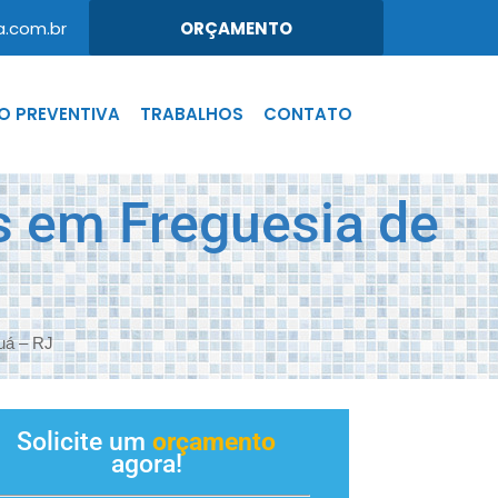
.com.br
ORÇAMENTO
 PREVENTIVA
TRABALHOS
CONTATO
 em Freguesia de
uá – RJ
Solicite um
orçamento
agora!