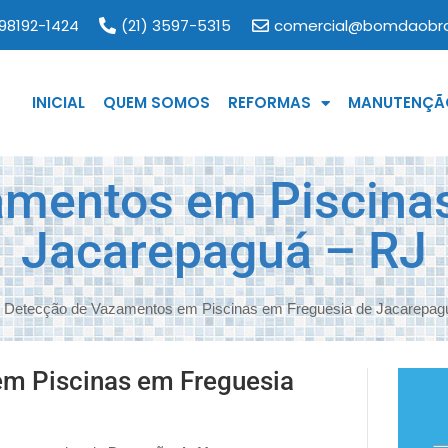
 98192-1424
(21) 3597-5315
comercial@bomdaobra
INICIAL
QUEM SOMOS
REFORMAS
MANUTENÇÃO
amentos em Piscinas
Jacarepaguá – RJ
»
Detecção de Vazamentos em Piscinas em Freguesia de Jacarepag
m Piscinas em Freguesia