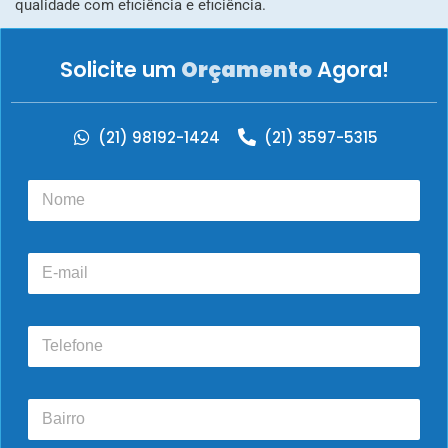
qualidade com eficiência e eficiência.
Solicite um
Orçamento
Agora!
(21) 98192-1424
(21) 3597-5315
N
o
m
e
E
*
-
m
a
T
i
e
l
l
e
B
f
a
o
i
n