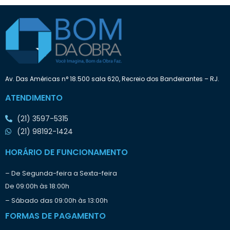
a
t
:
e
n
d
e
i
n
i
Av. Das Américas n° 18.500 sala 620, Recreio dos Bandeirantes – RJ.
c
i
ATENDIMENTO
a
r
(21) 3597-5315
o
t
(21) 98192-1424
r
a
HORÁRIO DE FUNCIONAMENTO
b
a
– De Segunda-feira a Sexta-feira
l
De 09:00h às 18:00h
h
o
– Sábado das 09:00h às 13:00h
?
FORMAS DE PAGAMENTO