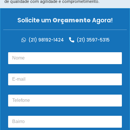
de qualidade com agilidade e comprometimento.
Solicite um
Orçamento
Agora!
(21) 98192-1424
(21) 3597-5315
N
o
m
e
E
*
-
m
a
T
i
e
l
l
e
B
f
a
o
i
n