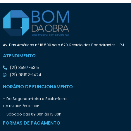
a
t
:
e
n
d
e
i
n
i
Av. Das Américas n° 18.500 sala 620, Recreio dos Bandeirantes – RJ.
c
i
ATENDIMENTO
a
r
(21) 3597-5315
o
t
(21) 98192-1424
r
a
HORÁRIO DE FUNCIONAMENTO
b
a
– De Segunda-feira a Sexta-feira
l
De 09:00h às 18:00h
h
o
– Sábado das 09:00h às 13:00h
?
FORMAS DE PAGAMENTO