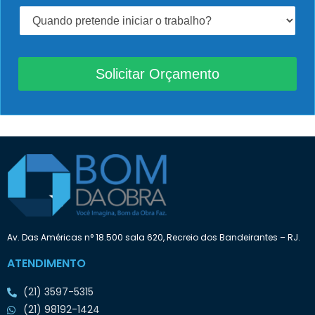
o
Q
c
u
ê
a
p
n
r
d
Solicitar Orçamento
e
o
c
p
i
r
s
e
a
t
:
e
n
d
e
i
n
i
Av. Das Américas n° 18.500 sala 620, Recreio dos Bandeirantes – RJ.
c
i
ATENDIMENTO
a
r
(21) 3597-5315
o
t
(21) 98192-1424