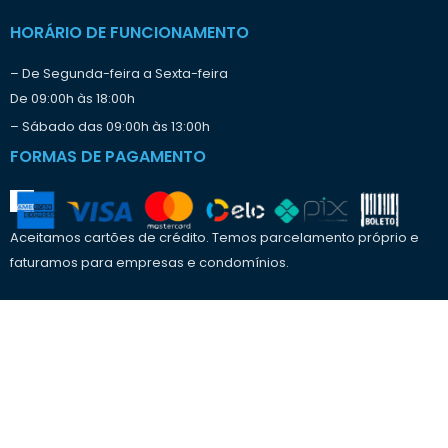
r
a
HORÁRIO DE FUNCIONAMENTO
b
a
– De Segunda-feira a Sexta-feira
l
De 09:00h às 18:00h
h
o
– Sábado das 09:00h às 13:00h
?
FORMAS DE PAGAMENTO
Aceitamos cartões de crédito. Temos parcelamento próprio e
faturamos para empresas e condomínios.