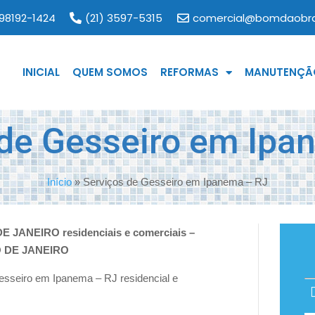
 98192-1424
(21) 3597-5315
comercial@bomdaobra
INICIAL
QUEM SOMOS
REFORMAS
MANUTENÇÃO
 de Gesseiro em Ipa
Início
»
Serviços de Gesseiro em Ipanema – RJ
DE JANEIRO residenciais e comerciais –
 DE JANEIRO
seiro em Ipanema – RJ residencial e