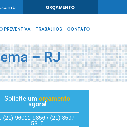
.com.br
ORÇAMENTO
 PREVENTIVA
TRABALHOS
CONTATO
nema – RJ
Solicite um
orçamento
agora!
(21) 96011-9856 / (21) 3597-
5315