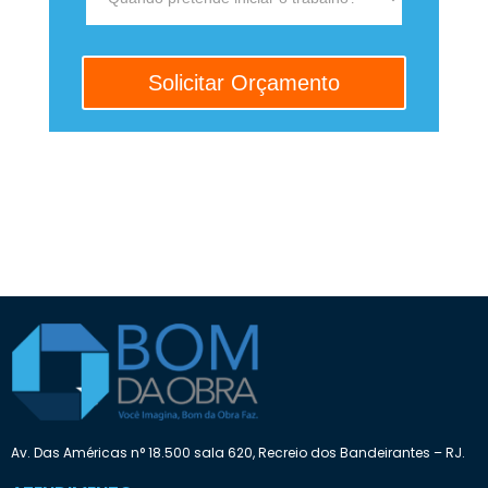
Av. Das Américas n° 18.500 sala 620, Recreio dos Bandeirantes – RJ.