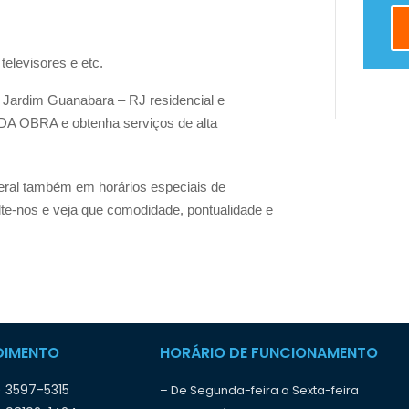
televisores e etc.
 Jardim Guanabara – RJ residencial e
DA OBRA e obtenha serviços de alta
eral também em horários especiais de
te-nos e veja que comodidade, pontualidade e
DIMENTO
HORÁRIO DE FUNCIONAMENTO
) 3597-5315
– De Segunda-feira a Sexta-feira