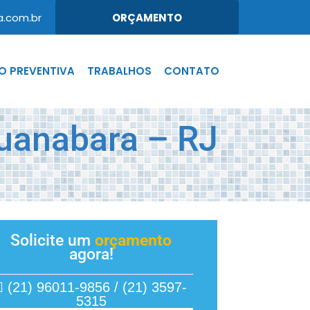
.com.br
ORÇAMENTO
 PREVENTIVA
TRABALHOS
CONTATO
Guanabara – RJ
Solicite um
orçamento
agora!
(21) 96011-9856 / (21) 3597-
5315