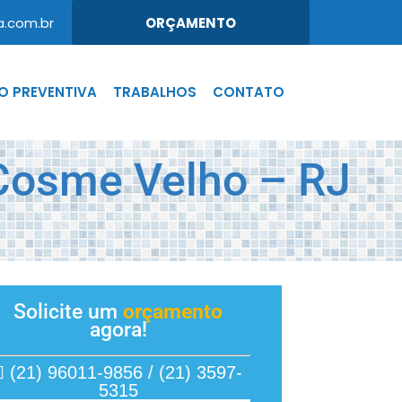
.com.br
ORÇAMENTO
 PREVENTIVA
TRABALHOS
CONTATO
Cosme Velho – RJ
Solicite um
orçamento
agora!
(21) 96011-9856 / (21) 3597-
5315