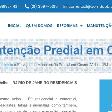
 98192-1424
(21) 3597-5315
comercial@bomdaobra
INICIAL
QUEM SOMOS
REFORMAS
MANUTENÇÃO
utenção Predial em 
Início
»
Serviços de Manutenção Predial em Cosme Velho – RJ
 Velho – RJ RIO DE JANEIRO RESIDENCIAIS
sme Velho – RJ residencial e comercial,
 desgastes, falhas e anomalias como também,
 à origem, se de projeto, execução, operação,