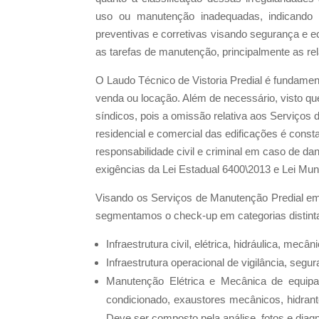
uso ou manutenção inadequadas, indicando 
preventivas e corretivas visando segurança e e
as tarefas de manutenção, principalmente as rel
O Laudo Técnico de Vistoria Predial é fundamen
venda ou locação. Além de necessário, visto que
síndicos, pois a omissão relativa aos Serviço
residencial e comercial das edificações é cons
responsabilidade civil e criminal em caso de d
exigências da Lei Estadual 6400\2013 e Lei Muni
Visando os Serviços de Manutenção Predial em
segmentamos o check-up em categorias distinta
Infraestrutura civil, elétrica, hidráulica, mec
Infraestrutura operacional de vigilância, seg
Manutenção Elétrica e Mecânica de equipa
condicionado, exaustores mecânicos, hidrante
Deve ser composto pela análise, fotos e diagn