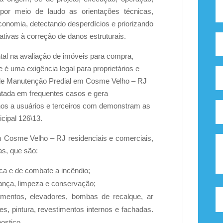
por meio de laudo as orientações técnicas,
conomia, detectando desperdícios e priorizando
ativas à correção de danos estruturais.
tal na avaliação de imóveis para compra,
 é uma exigência legal para proprietários e
s de Manutenção Predial em Cosme Velho – RJ
tatada em frequentes casos e gera
anos a usuários e terceiros com demonstram as
cipal 126\13.
 Cosme Velho – RJ residenciais e comerciais,
s, que são:
ânica e de combate a incêndio;
urança, limpeza e conservação;
mentos, elevadores, bombas de recalque, ar
s, pintura, revestimentos internos e fachadas.
ostico.